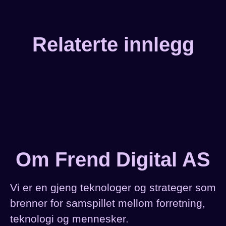
Relaterte innlegg
Show your candidates what
you are doing!
Om Frend Digital AS
Vi er en gjeng teknologer og strateger som
brenner for samspillet mellom forretning,
teknologi og mennesker.